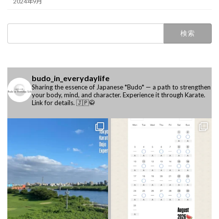
2024年9月
検
索:
budo_in_everydaylife
Sharing the essence of Japanese *Budo* —
a path to strengthen
your body, mind, and character.
Experience it through Karate.
Link for details. 🇯🇵🥋