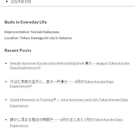
2024年9月
Budo in Everyday Life
Representative: Noriaki Nakazawa
Location: Tokyo, Kawaguchi city in Saitama
Recent Posts
Sweaty Summer Karate and a Refreshing Drink ☀️🍺 — August Tokyo Karate
Dojo Experience 🍉
汗ばむ季節の空手と、夏の一杯☀️🍺──8月のTokyo Karate Dojo
Experience🍉
Quiet Moments in Training☔️ — June Summary and July Tokyo Karate Dojo
Experience
静かに深まる稽古の時間☔️──6月のまとめと7月のTokyo Karate Dojo
Experience